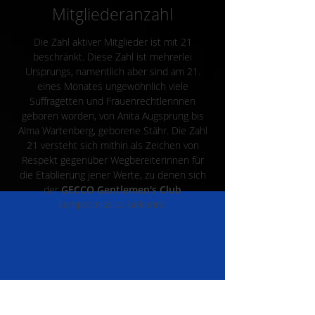
Mitgliederanzahl
Die Zahl aktiver Mitglieder ist mit 21
beschränkt. Diese Zahl ist mehrerlei
Ursprungs, namentlich aber sind am 21.
eines Monates ungewöhnlich viele
Suffragetten und Frauenrechtlerinnen
geboren worden, von Anita Augsprung bis
Alma Wartenberg, geborene Stähr. Die Zahl
21 versteht sich mithin als Zeichen von
Respekt gegenüber Wegbereiterinnen für
die Etablierung jener Werte, zu denen sich
der
GECCO Gentlemen's Club
kompromisslos bekennt.